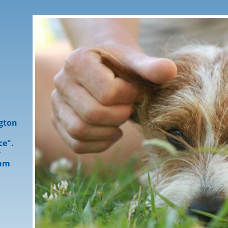
ngton
ce".
r
eam