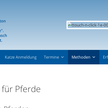
gton
e".
nsch
t.
Katze Anmeldung
Termine
Methoden
Er
 für Pferde