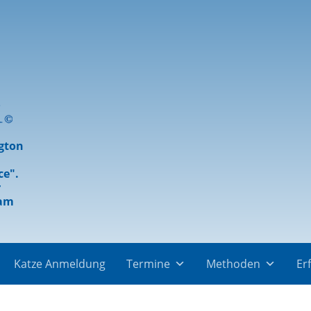
ngton
ce".
r
eam
Katze Anmeldung
Termine
Methoden
Er