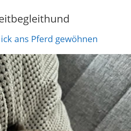
eitbegleithund
lick ans Pferd gewöhnen