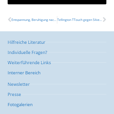
Entspannung, Beruhigung nach Zahn OP mit Tellington TTouch
Tellington TTouch gegen Silvesterangst
Hilfreiche Literatur
Individuelle Fragen?
Weiterführende Links
Interner Bereich
Newsletter
Presse
Fotogalerien