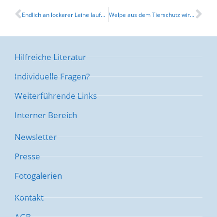
Endlich an lockerer Leine laufen durch ttouch-n-click
Welpe aus dem Tierschutz wird ruhig durch Tellington Ohren-TTouch
Hilfreiche Literatur
Individuelle Fragen?
Weiterführende Links
Interner Bereich
Newsletter
Presse
Fotogalerien
Kontakt
AGB